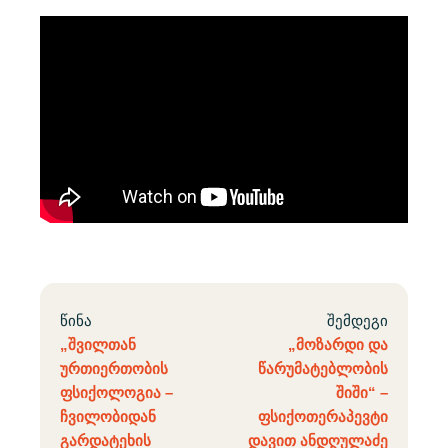
წინა
შემდეგი
„შვილთან
„მოზარდი და
ურთიერთობის
წარუმატებლობის
ფსიქოლოგია –
შიში“ –
ჩვილობიდან
ფსიქოთერაპევტი
გარდატეხის
დავით ანდღულაძე