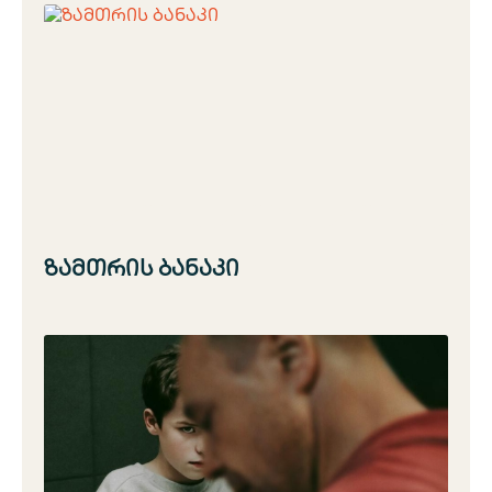
ზამთრის ბანაკი