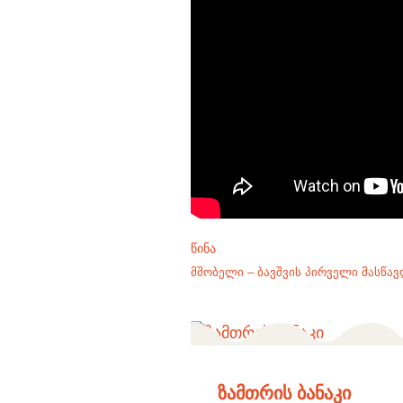
ᲬᲘᲜᲐ
მშობელი – ბავშვის პირველი მასწა
ზამთრის ბანაკი