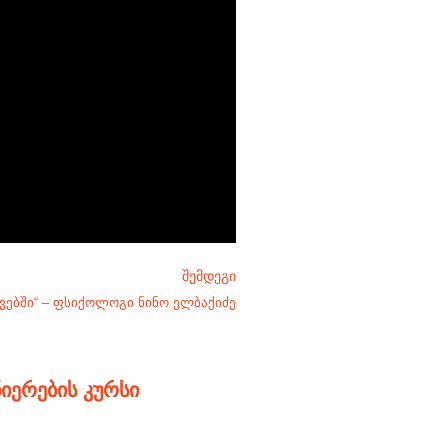
ᲨᲔᲛᲓᲔᲒᲘ
შვებში“ – ფსიქოლოგი ნინო ელბაქიძე
ნიერების კურსი